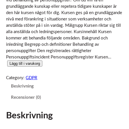
vid behandling av personuppgifter? Om du vill få en
grundläggande kunskap eller repetera tidigare kunskaper är
den här kursen något för dig. Kursen ges på en grundläggande
nivå med förankring i situationer som verksamheter och
anställda stöter på i sin vardag. Målgrupp Kursen riktar sig till
alla anställda och ledningspersoner. Kursinnehåll Kursen
kommer att behandla följande områden. Bakgrund och
inledning Begrepp och definitioner Behandling av
personuppgifter Den registrerades rättigheter
Personuppgiftsincident Personuppgiftsregister Kursen…
Nödvändiga
G
Lägg till i varukorg
Dessa kakor
D
går inte att
P
välja bort. De
Category:
GDPR
behövs för
R
Beskrivning
att hemsidan
B
över huvud
a
taget ska
Recensioner (0)
s
fungera.
k
Beskrivning
u
r
Statistik
s
För att vi ska