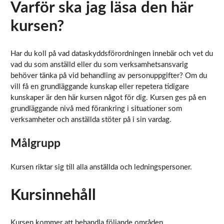
Varför ska jag läsa den här
kunna
–
förbättra
A
kursen?
hemsidans
n
funktionalitet
m
och
uppbyggnad,
ä
Har du koll på vad dataskyddsförordningen innebär och vet du
baserat på
l
vad du som anställd eller du som verksamhetsansvarig
hur
a
behöver tänka på vid behandling av personuppgifter? Om du
hemsidan
n
används.
vill få en grundläggande kunskap eller repetera tidigare
m
kunskaper är den här kursen något för dig. Kursen ges på en
ä
grundläggande nivå med förankring i situationer som
n
Upplevelse
verksamheter och anställda stöter på i sin vardag.
g
För att vår
hemsida ska
d
Målgrupp
prestera så
bra som
möjligt under
Kursen riktar sig till alla anställda och ledningspersoner.
ditt besök.
Om du nekar
Kursinnehåll
de här
kakorna
kommer viss
funktionalitet
Kursen kommer att behandla följande områden.