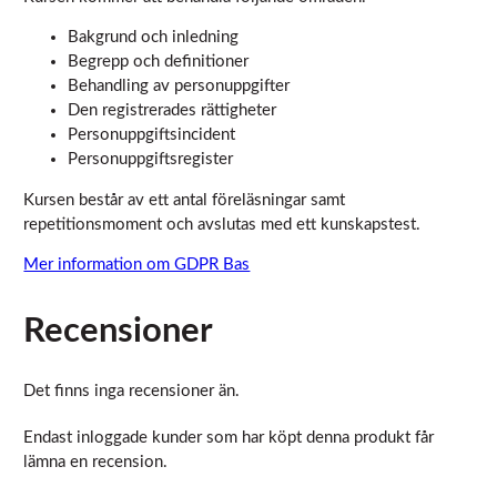
att försvinna
från
Bakgrund och inledning
hemsidan.
Begrepp och definitioner
Behandling av personuppgifter
Den registrerades rättigheter
Marknadsföring
Personuppgiftsincident
Genom att dela
Personuppgiftsregister
med dig av dina
intressen och ditt
Kursen består av ett antal föreläsningar samt
beteende när du
surfar ökar du
repetitionsmoment och avslutas med ett kunskapstest.
chansen att få se
personligt
Mer information om GDPR Bas
anpassat innehåll
och erbjudanden.
Recensioner
Det finns inga recensioner än.
Endast inloggade kunder som har köpt denna produkt får
lämna en recension.