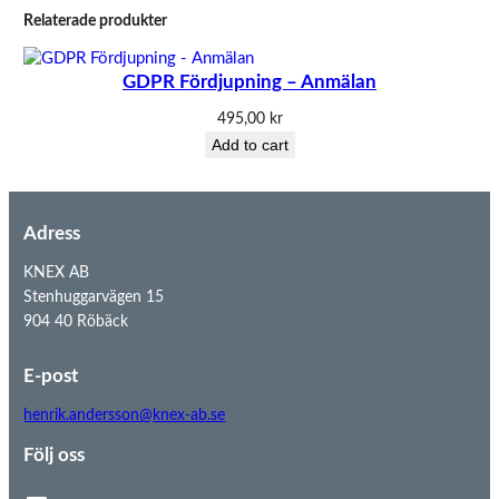
Relaterade produkter
GDPR Fördjupning – Anmälan
495,00
kr
Add to cart
Adress
KNEX AB
Stenhuggarvägen 15
904 40 Röbäck
E-post
henrik.andersson@knex-ab.se
Följ oss